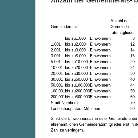
Anzahl der Gemeinderats- b
Anzahl der
Gemeinden mit …
Gemeinde-
ratsmitglieder
bis zu
1.000
Einwohnern
8
1.001
bis zu
2.000
Einwohnern
12
2.001
bis zu
3.000
Einwohnern
14
3.001
bis zu
5.000
Einwohnern
16
5.001
bis zu
10.000
Einwohnern
20
10.001
bis zu
20.000
Einwohnern
24
20.001
bis zu
30.000
Einwohnern
30
30.001
bis zu
50.000
Einwohnern
40
50.001
bis zu
100.000
Einwohnern
44
100.001
bis zu
200.000
Einwohnern
50
200.001
bis zu
500.000
Einwohnern
60
Stadt Nürnberg
70
Landeshauptstadt München
80
Sinkt die Einwohnerzahl in einer Gemeinde unter
ehrenamtlichen Gemeinderatsmitglieder erst in d
Zahl zu verringern.