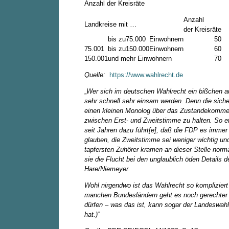
Anzahl der Kreisräte
Anzahl
Landkreise mit …
der Kreisräte
bis zu
75.000
Einwohnern
50
75.001
bis zu
150.000
Einwohnern
60
150.001
und mehr Einwohnern
70
Quelle:
https://www.wahlrecht.de
„
Wer sich im deutschen Wahlrecht ein bißchen a
sehr schnell sehr einsam werden. Denn die siche
einen kleinen Monolog über das Zustande­kommen
zwischen Erst- und Zweitstimme zu halten. So 
seit Jahren dazu führt[e], daß die FDP es immer 
glauben, die Zweitstimme sei weniger wichtig u
tapfersten Zuhörer kramen an dieser Stelle norma
sie die Flucht bei den unglaublich öden Details 
Hare/Niemeyer.
Wohl nirgendwo ist das Wahlrecht so kompliziert 
manchen Bundes­ländern geht es noch gerechter 
dürfen – was das ist, kann sogar der Landes­wahl­
hat.)
“