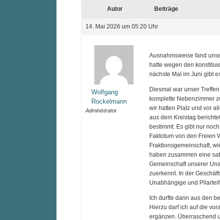
Autor
Beiträge
14. Mai 2026 um 05:20 Uhr
Ausnahmsweise fand unser 
hatte wegen den konstitui
nächste Mal im Juni gibt e
Diesmal war unser Treffen 
Wolfgang
komplette Nebenzimmer zu
Rockelmann
wir hatten Platz und vor a
Administrator
aus dem Kreistag berichtet
bestimmt. Es gibt nur noc
Faktotum von den Freien 
Fraktionsgemeinschaft, wi
haben zusammen eine satte
Gemeinschaft unserer Una
zuerkennt. In der Geschäf
Unabhängige und Pllarteif
Ich durfte dann aus den be
Hierzu darf ich auf die v
ergänzen. Überraschend u