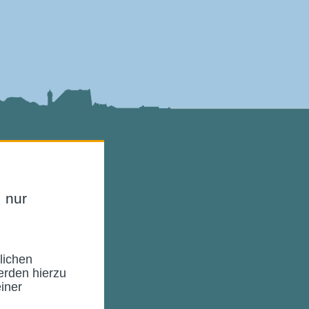
, nur
lichen
erden hierzu
einer