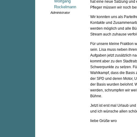
Wolfgang
hat eine neue Satzung und 
Rockelmann
Pfleger müssen wir noch be
Administrator
Wir konnten uns als Parteif
Kontakte und Zusammenarbei
werden möglich und alle Bür
Stream auch zuhause verfol
Für unsere kleine Fraktion 
sein. Lisa muss neben ihren 
Aufgaben jetzt zusätzlich na
kommt aber zu den Stadtrats
Schwerpunkte zu setzen. Für
Wahlkampf, dass die Basis 
der SPD und deren Motor, Ul
der Basis wurden belohnt. 
werden, schrumpfen wir weit
Bühne.
Jetzt ist erst mal Urlaub un
und ich wünsche allen schön
liebe Grüße wro