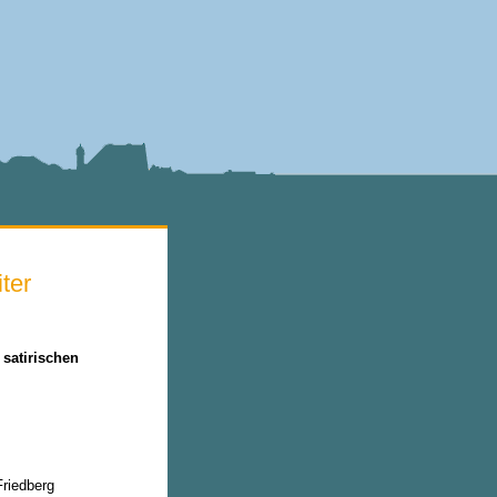
ter
 satirischen
Friedberg