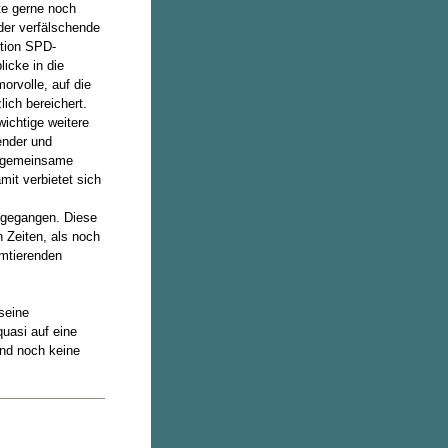
te gerne noch
der verfälschende
ktion SPD-
licke in die
orvolle, auf die
ich bereichert.
ichtige weitere
ender und
ne gemeinsame
mit verbietet sich
ingegangen. Diese
 Zeiten, als noch
amtierenden
seine
quasi auf eine
und noch keine