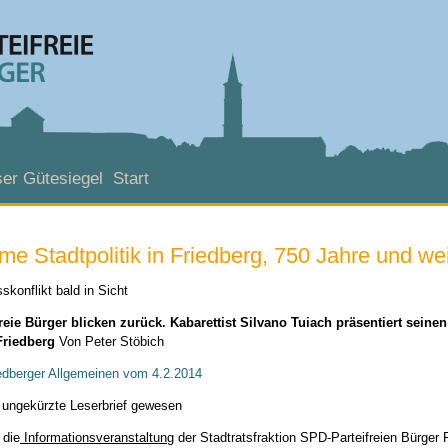
er Gütesiegel
Start
 Stadtpolitik in Friedberg, 750 Jahre und wei
konflikt bald in Sicht
eie Bürger blicken zurück. Kabarettist Silvano Tuiach präsentiert seinen
Friedberg
Von Peter Stöbich
iedberger Allgemeinen vom 4.2.2014
 ungekürzte Leserbrief gewesen
 die
Informationsveranstaltung
der Stadtratsfraktion SPD-Parteifreien Bürger 