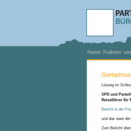
Home
Fraktion
uns
Gemeinsame
Lösung im Schloss
SPD und Parteifr
Reiseführer für 
Bericht in der Fr
und das ware der
Zum Bericht über