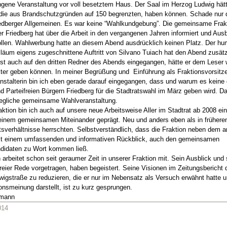
ngene Veranstaltung vor voll besetztem Haus. Der Saal im Herzog Ludwig hät
 die aus Brandschutzgründen auf 150 begrenzten, haben können. Schade nur 
riedberger Allgemeinen. Es war keine “Wahlkundgebung”. Die gemeinsame Fra
er Friedberg hat über die Arbeit in den vergangenen Jahren informiert und Ausb
llen. Wahlwerbung hatte an diesem Abend ausdrücklich keinen Platz. Der hum
iläum eigens zugeschnittene Auftritt von Silvano Tuiach hat den Abend zusätzl
ist auch auf den dritten Redner des Abends eingegangen, hätte er dem Leser w
iter geben können. In meiner Begrüßung und Einführung als Fraktionsvorsitz
ranstalterin bin ich eben gerade darauf eingegangen, dass und warum es kei
 Parteifreien Bürgern Friedberg für die Stadtratswahl im März geben wird. Da
jegliche gemeinsame Wahlveranstaltung.
ktion bin ich auch auf unsere neue Arbeitsweise Aller im Stadtrat ab 2008 e
 einem gemeinsamen Miteinander geprägt. Neu und anders eben als in früheren
tsverhältnisse herrschten. Selbstverständlich, dass die Fraktion neben dem 
it einem umfassenden und informativen Rückblick, auch den gemeinsamen
didaten zu Wort kommen ließ.
rbeitet schon seit geraumer Zeit in unserer Fraktion mit. Sein Ausblick und 
freier Rede vorgetragen, haben begeistert. Seine Visionen im Zeitungsbericht 
wigstraße zu reduzieren, die er nur im Nebensatz als Versuch erwähnt hatte 
ionsmeinung darstellt, ist zu kurz gesprungen.
lmann
014