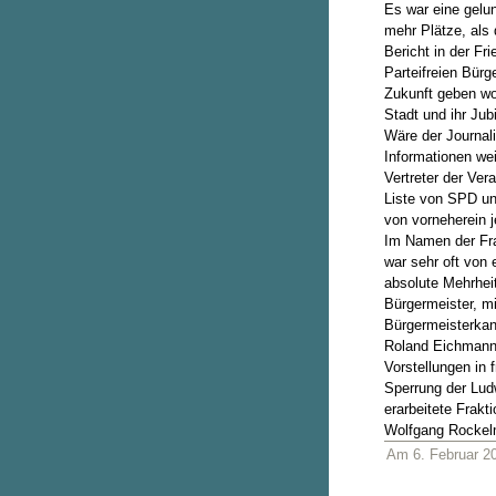
Es war eine gelu
mehr Plätze, als
Bericht in der F
Parteifreien Bürg
Zukunft geben wo
Stadt und ihr Jub
Wäre der Journal
Informationen we
Vertreter der Ve
Liste von SPD und
von vorneherein 
Im Namen der Fra
war sehr oft von
absolute Mehrhei
Bürgermeister, m
Bürgermeisterkan
Roland Eichmann a
Vorstellungen in 
Sperrung der Lud
erarbeitete Frakt
Wolfgang Rocke
Am 6. Februar 2